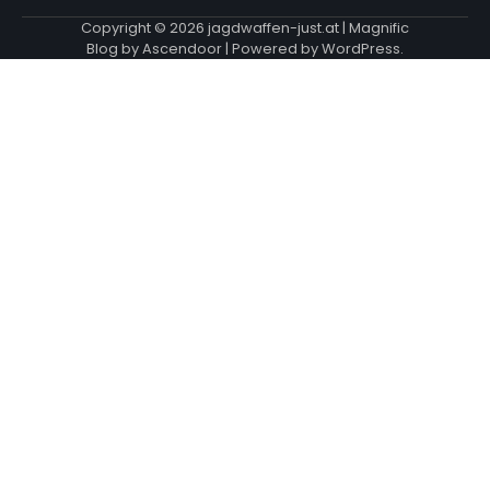
Copyright © 2026
jagdwaffen-just.at
| Magnific
Blog by
Ascendoor
| Powered by
WordPress
.