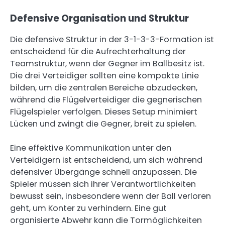
Defensive Organisation und Struktur
Die defensive Struktur in der 3-1-3-3-Formation ist
entscheidend für die Aufrechterhaltung der
Teamstruktur, wenn der Gegner im Ballbesitz ist.
Die drei Verteidiger sollten eine kompakte Linie
bilden, um die zentralen Bereiche abzudecken,
während die Flügelverteidiger die gegnerischen
Flügelspieler verfolgen. Dieses Setup minimiert
Lücken und zwingt die Gegner, breit zu spielen.
Eine effektive Kommunikation unter den
Verteidigern ist entscheidend, um sich während
defensiver Übergänge schnell anzupassen. Die
Spieler müssen sich ihrer Verantwortlichkeiten
bewusst sein, insbesondere wenn der Ball verloren
geht, um Konter zu verhindern. Eine gut
organisierte Abwehr kann die Tormöglichkeiten