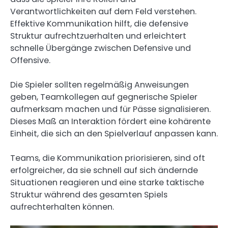
Verantwortlichkeiten auf dem Feld verstehen.
Effektive Kommunikation hilft, die defensive
Struktur aufrechtzuerhalten und erleichtert
schnelle Übergänge zwischen Defensive und
Offensive.
Die Spieler sollten regelmäßig Anweisungen
geben, Teamkollegen auf gegnerische Spieler
aufmerksam machen und für Pässe signalisieren.
Dieses Maß an Interaktion fördert eine kohärente
Einheit, die sich an den Spielverlauf anpassen kann.
Teams, die Kommunikation priorisieren, sind oft
erfolgreicher, da sie schnell auf sich ändernde
Situationen reagieren und eine starke taktische
Struktur während des gesamten Spiels
aufrechterhalten können.