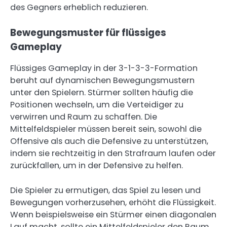
des Gegners erheblich reduzieren.
Bewegungsmuster für flüssiges
Gameplay
Flüssiges Gameplay in der 3-1-3-3-Formation
beruht auf dynamischen Bewegungsmustern
unter den Spielern. Stürmer sollten häufig die
Positionen wechseln, um die Verteidiger zu
verwirren und Raum zu schaffen. Die
Mittelfeldspieler müssen bereit sein, sowohl die
Offensive als auch die Defensive zu unterstützen,
indem sie rechtzeitig in den Strafraum laufen oder
zurückfallen, um in der Defensive zu helfen.
Die Spieler zu ermutigen, das Spiel zu lesen und
Bewegungen vorherzusehen, erhöht die Flüssigkeit.
Wenn beispielsweise ein Stürmer einen diagonalen
Lauf macht, sollte ein Mittelfeldspieler den Raum