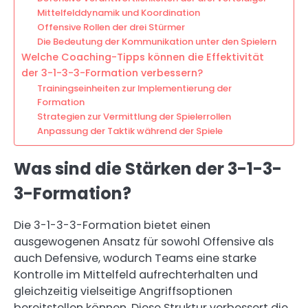
Mittelfelddynamik und Koordination
Offensive Rollen der drei Stürmer
Die Bedeutung der Kommunikation unter den Spielern
Welche Coaching-Tipps können die Effektivität
der 3-1-3-3-Formation verbessern?
Trainingseinheiten zur Implementierung der
Formation
Strategien zur Vermittlung der Spielerrollen
Anpassung der Taktik während der Spiele
Was sind die Stärken der 3-1-3-
3-Formation?
Die 3-1-3-3-Formation bietet einen
ausgewogenen Ansatz für sowohl Offensive als
auch Defensive, wodurch Teams eine starke
Kontrolle im Mittelfeld aufrechterhalten und
gleichzeitig vielseitige Angriffsoptionen
bereitstellen können. Diese Struktur verbessert die