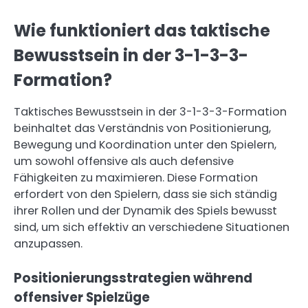
Wie funktioniert das taktische
Bewusstsein in der 3-1-3-3-
Formation?
Taktisches Bewusstsein in der 3-1-3-3-Formation
beinhaltet das Verständnis von Positionierung,
Bewegung und Koordination unter den Spielern,
um sowohl offensive als auch defensive
Fähigkeiten zu maximieren. Diese Formation
erfordert von den Spielern, dass sie sich ständig
ihrer Rollen und der Dynamik des Spiels bewusst
sind, um sich effektiv an verschiedene Situationen
anzupassen.
Positionierungsstrategien während
offensiver Spielzüge