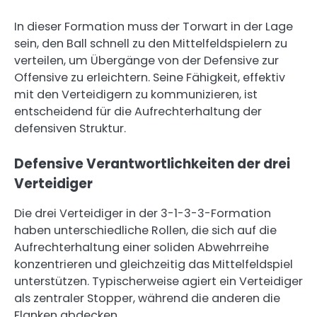
In dieser Formation muss der Torwart in der Lage
sein, den Ball schnell zu den Mittelfeldspielern zu
verteilen, um Übergänge von der Defensive zur
Offensive zu erleichtern. Seine Fähigkeit, effektiv
mit den Verteidigern zu kommunizieren, ist
entscheidend für die Aufrechterhaltung der
defensiven Struktur.
Defensive Verantwortlichkeiten der drei
Verteidiger
Die drei Verteidiger in der 3-1-3-3-Formation
haben unterschiedliche Rollen, die sich auf die
Aufrechterhaltung einer soliden Abwehrreihe
konzentrieren und gleichzeitig das Mittelfeldspiel
unterstützen. Typischerweise agiert ein Verteidiger
als zentraler Stopper, während die anderen die
Flanken abdecken.