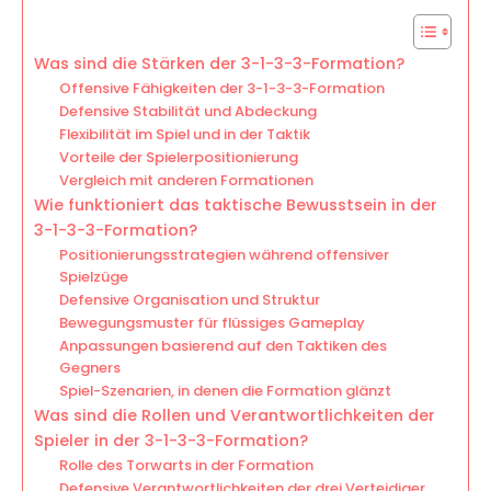
Was sind die Stärken der 3-1-3-3-Formation?
Offensive Fähigkeiten der 3-1-3-3-Formation
Defensive Stabilität und Abdeckung
Flexibilität im Spiel und in der Taktik
Vorteile der Spielerpositionierung
Vergleich mit anderen Formationen
Wie funktioniert das taktische Bewusstsein in der
3-1-3-3-Formation?
Positionierungsstrategien während offensiver
Spielzüge
Defensive Organisation und Struktur
Bewegungsmuster für flüssiges Gameplay
Anpassungen basierend auf den Taktiken des
Gegners
Spiel-Szenarien, in denen die Formation glänzt
Was sind die Rollen und Verantwortlichkeiten der
Spieler in der 3-1-3-3-Formation?
Rolle des Torwarts in der Formation
Defensive Verantwortlichkeiten der drei Verteidiger