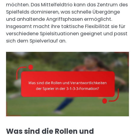
möchten. Das Mittelfeldtrio kann das Zentrum des
Spielfelds dominieren, was schnelle Übergänge
und anhaltende Angriffsphasen ermöglicht.
Insgesamt macht ihre taktische Flexibilität sie für
verschiedene Spielsituationen geeignet und passt
sich dem Spielverlauf an.
Was sind die Rollen und