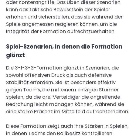
oder Konterangriffe. Das Üben dieser Szenarien
kann das taktische Bewusstsein der Spieler
erhöhen und sicherstellen, dass sie während der
Spiele angemessen reagieren können, um die
Integrität der Formation aufrechtzuerhalten.
Spiel-Szenarien, in denen die Formation
glänzt
Die 3-1-3-3-Formation glänzt in Szenarien, die
sowohl offensiven Druck als auch defensive
Stabilität erfordern. Sie ist besonders effektiv
gegen Teams, die mit einem einzigen Stürmer
spielen, da die drei Verteidiger die angreifende
Bedrohung leicht managen können, während sie
eine starke Präsenz im Mittelfeld aufrechterhalten.
Diese Formation zeigt auch ihre Stärken in Spielen,
in denen Teams den Ballbesitz kontrollieren