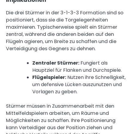
Die drei Stürmer in der 3-1-3-3 Formation sind so
positioniert, dass sie die Torgelegenheiten
maximieren. Typischerweise spielt ein Stürmer
zentral, während die anderen beiden auf den
Flügeln agieren, um Breite zu schaffen und die
Verteidigung des Gegners zu dehnen.
Zentraler Stürmer:
Fungiert als
Hauptziel für Flanken und Durchspiele.
Flügelspieler:
Nutzen ihre Schnelligkeit,
um defensive Lücken auszunutzen und
Vorlagen zu geben.
Stürmer müssen in Zusammenarbeit mit den
Mittelfeldspielern arbeiten, um Räume und
Möglichkeiten zu schaffen. Ihre Positionierung
kann Verteidiger aus der Position ziehen und