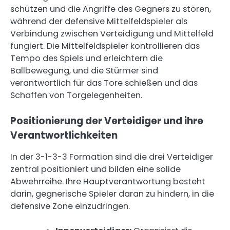
schützen und die Angriffe des Gegners zu stören,
während der defensive Mittelfeldspieler als
Verbindung zwischen Verteidigung und Mittelfeld
fungiert. Die Mittelfeldspieler kontrollieren das
Tempo des Spiels und erleichtern die
Ballbewegung, und die Stürmer sind
verantwortlich für das Tore schießen und das
Schaffen von Torgelegenheiten.
Positionierung der Verteidiger und ihre
Verantwortlichkeiten
In der 3-1-3-3 Formation sind die drei Verteidiger
zentral positioniert und bilden eine solide
Abwehrreihe. Ihre Hauptverantwortung besteht
darin, gegnerische Spieler daran zu hindern, in die
defensive Zone einzudringen.