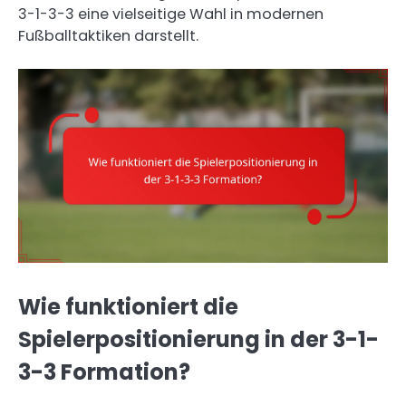
3-1-3-3 eine vielseitige Wahl in modernen
Fußballtaktiken darstellt.
Wie funktioniert die
Spielerpositionierung in der 3-1-
3-3 Formation?