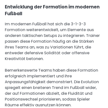
Entwicklung der Formation im modernen
Fußball
Im modernen Fußball hat sich die 3-1-3-3
Formation weiterentwickelt, um Elemente aus
anderen taktischen Setups zu integrieren. Trainer
passen diese Formation häufig an die Stärken
ihres Teams an, was zu Variationen führt, die
entweder defensive Solidität oder offensive
Kreativität betonen.
Bemerkenswerte Teams haben diese Formation
erfolgreich implementiert und ihre
Anpassungsfähigkeit demonstriert. Die Evolution
spiegelt einen breiteren Trend im Fußball wider,
der auf Formationen abzielt, die Fluidität und
Positionswechsel priorisieren, sodass Spieler
Räume effektiv ausnutzen können.