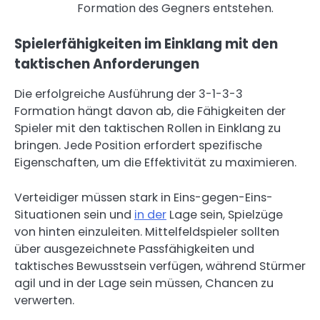
Formation des Gegners entstehen.
Spielerfähigkeiten im Einklang mit den
taktischen Anforderungen
Die erfolgreiche Ausführung der 3-1-3-3
Formation hängt davon ab, die Fähigkeiten der
Spieler mit den taktischen Rollen in Einklang zu
bringen. Jede Position erfordert spezifische
Eigenschaften, um die Effektivität zu maximieren.
Verteidiger müssen stark in Eins-gegen-Eins-
Situationen sein und
in der
Lage sein, Spielzüge
von hinten einzuleiten. Mittelfeldspieler sollten
über ausgezeichnete Passfähigkeiten und
taktisches Bewusstsein verfügen, während Stürmer
agil und in der Lage sein müssen, Chancen zu
verwerten.