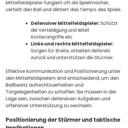
Mittelfeldspieler fungiert oft als Spielmacher,
verteilt den Ball und diktiert das Tempo des Spiels.
Defensiver Mittelfeldspieler:
Schützt
die Verteidigung und leitet
Konterangriffe ein.
Linke und rechte Mittelfeldspieler:
Sorgen für Breite, arbeiten defensiv
zurück und unterstützen die Stürmer.
Effektive Kommunikation und Positionierung unter
den Mittelfeldspielern sind entscheidend, um den
Ballbesitz aufrechtzuerhalten und
Torgelegenheiten zu schaffen. Sie müssen in der
Lage sein, zwischen defensiven Aufgaben und
offensiver Unterstützung zu wechseln.
Positionierung der Stürmer und taktische
Implikationen