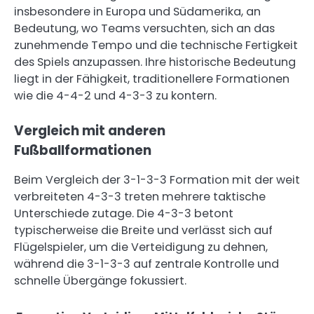
insbesondere in Europa und Südamerika, an
Bedeutung, wo Teams versuchten, sich an das
zunehmende Tempo und die technische Fertigkeit
des Spiels anzupassen. Ihre historische Bedeutung
liegt in der Fähigkeit, traditionellere Formationen
wie die 4-4-2 und 4-3-3 zu kontern.
Vergleich mit anderen
Fußballformationen
Beim Vergleich der 3-1-3-3 Formation mit der weit
verbreiteten 4-3-3 treten mehrere taktische
Unterschiede zutage. Die 4-3-3 betont
typischerweise die Breite und verlässt sich auf
Flügelspieler, um die Verteidigung zu dehnen,
während die 3-1-3-3 auf zentrale Kontrolle und
schnelle Übergänge fokussiert.