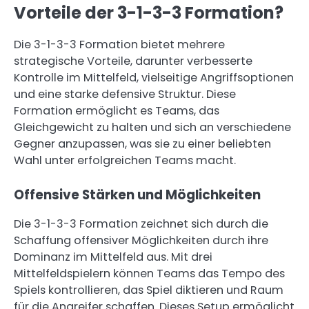
Vorteile der 3-1-3-3 Formation?
Die 3-1-3-3 Formation bietet mehrere
strategische Vorteile, darunter verbesserte
Kontrolle im Mittelfeld, vielseitige Angriffsoptionen
und eine starke defensive Struktur. Diese
Formation ermöglicht es Teams, das
Gleichgewicht zu halten und sich an verschiedene
Gegner anzupassen, was sie zu einer beliebten
Wahl unter erfolgreichen Teams macht.
Offensive Stärken und Möglichkeiten
Die 3-1-3-3 Formation zeichnet sich durch die
Schaffung offensiver Möglichkeiten durch ihre
Dominanz im Mittelfeld aus. Mit drei
Mittelfeldspielern können Teams das Tempo des
Spiels kontrollieren, das Spiel diktieren und Raum
für die Angreifer schaffen. Dieses Setup ermöglicht