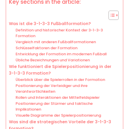
Key sections in the article:
Was ist die 3-1-3-3 Fußballformation?
Definition und historischer Kontext der 3-1-3-3
Formation
Vergleich mit anderen Fußballformationen
Schlüsselfaktoren der Formation
Entwicklung der Formation im modernen Fußball
Übliche Bezeichnungen und Variationen
Wie funktioniert die Spielerpositionierung in der
3-1-3-3 Formation?
Überblick über die Spielerrollen in der Formation
Positionierung der Verteidiger und ihre
Verantwortlichkeiten
Rollen und Interaktionen der Mittelfeldspieler
Positionierung der Stürmer und taktische
Implikationen
Visuelle Diagramme der Spielerpositionierung
Was sind die strategischen Vorteile der 3-1-3-3
Formation?