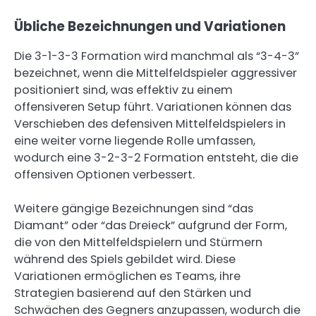
Übliche Bezeichnungen und Variationen
Die 3-1-3-3 Formation wird manchmal als “3-4-3”
bezeichnet, wenn die Mittelfeldspieler aggressiver
positioniert sind, was effektiv zu einem
offensiveren Setup führt. Variationen können das
Verschieben des defensiven Mittelfeldspielers in
eine weiter vorne liegende Rolle umfassen,
wodurch eine 3-2-3-2 Formation entsteht, die die
offensiven Optionen verbessert.
Weitere gängige Bezeichnungen sind “das
Diamant” oder “das Dreieck” aufgrund der Form,
die von den Mittelfeldspielern und Stürmern
während des Spiels gebildet wird. Diese
Variationen ermöglichen es Teams, ihre
Strategien basierend auf den Stärken und
Schwächen des Gegners anzupassen, wodurch die