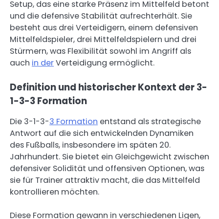
Setup, das eine starke Präsenz im Mittelfeld betont
und die defensive Stabilität aufrechterhält. Sie
besteht aus drei Verteidigern, einem defensiven
Mittelfeldspieler, drei Mittelfeldspielern und drei
Stürmern, was Flexibilität sowohl im Angriff als
auch
in der
Verteidigung ermöglicht.
Definition und historischer Kontext der 3-
1-3-3 Formation
Die 3-1-3-
3 Formation
entstand als strategische
Antwort auf die sich entwickelnden Dynamiken
des Fußballs, insbesondere im späten 20.
Jahrhundert. Sie bietet ein Gleichgewicht zwischen
defensiver Solidität und offensiven Optionen, was
sie für Trainer attraktiv macht, die das Mittelfeld
kontrollieren möchten.
Diese Formation gewann in verschiedenen Ligen,