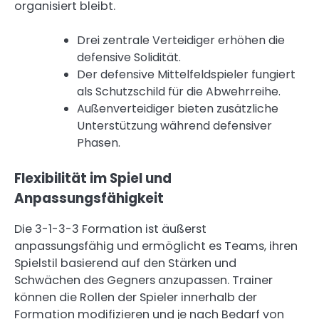
organisiert bleibt.
Drei zentrale Verteidiger erhöhen die
defensive Solidität.
Der defensive Mittelfeldspieler fungiert
als Schutzschild für die Abwehrreihe.
Außenverteidiger bieten zusätzliche
Unterstützung während defensiver
Phasen.
Flexibilität im Spiel und
Anpassungsfähigkeit
Die 3-1-3-3 Formation ist äußerst
anpassungsfähig und ermöglicht es Teams, ihren
Spielstil basierend auf den Stärken und
Schwächen des Gegners anzupassen. Trainer
können die Rollen der Spieler innerhalb der
Formation modifizieren und je nach Bedarf von