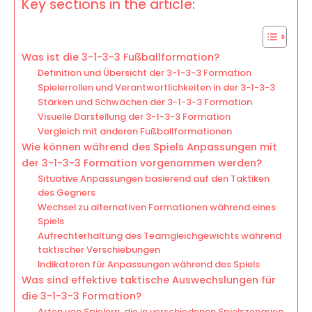
Key sections in the article:
Was ist die 3-1-3-3 Fußballformation?
Definition und Übersicht der 3-1-3-3 Formation
Spielerrollen und Verantwortlichkeiten in der 3-1-3-3
Stärken und Schwächen der 3-1-3-3 Formation
Visuelle Darstellung der 3-1-3-3 Formation
Vergleich mit anderen Fußballformationen
Wie können während des Spiels Anpassungen mit
der 3-1-3-3 Formation vorgenommen werden?
Situative Anpassungen basierend auf den Taktiken
des Gegners
Wechsel zu alternativen Formationen während eines
Spiels
Aufrechterhaltung des Teamgleichgewichts während
taktischer Verschiebungen
Indikatoren für Anpassungen während des Spiels
Was sind effektive taktische Auswechslungen für
die 3-1-3-3 Formation?
Arten von Spielern, die in verschiedenen Spielszenarien