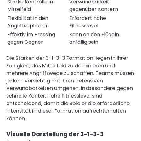
Starke Kontrolle im
Verwundbarkeit
Mittelfeld
gegenüber Kontern
Flexibilität in den
Erfordert hohe
Angriffsoptionen
Fitnesslevel
Effektiv im Pressing
Kann an den Flügeln
gegen Gegner
anfällig sein
Die Stärken der 3-1-3-3 Formation liegen in ihrer
Fähigkeit, das Mittelfeld zu dominieren und
mehrere Angriffswege zu schaffen. Teams müssen
jedoch vorsichtig mit ihren defensiven
Verwundbarkeiten umgehen, insbesondere gegen
schnelle Konter. Hohe Fitnesslevel sind
entscheidend, damit die Spieler die erforderliche
Intensität in dieser Formation aufrechterhalten
können.
Visuelle Darstellung der 3-1-3-3