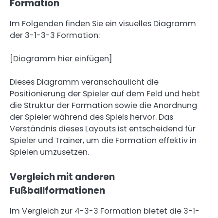
Formation
Im Folgenden finden Sie ein visuelles Diagramm
der 3-1-3-3 Formation:
[Diagramm hier einfügen]
Dieses Diagramm veranschaulicht die
Positionierung der Spieler auf dem Feld und hebt
die Struktur der Formation sowie die Anordnung
der Spieler während des Spiels hervor. Das
Verständnis dieses Layouts ist entscheidend für
Spieler und Trainer, um die Formation effektiv in
Spielen umzusetzen.
Vergleich mit anderen
Fußballformationen
Im Vergleich zur 4-3-3 Formation bietet die 3-1-