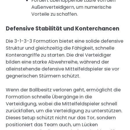
Fördert überlappende Läufe von den
Außenverteidigern, um numerische
Vorteile zu schaffen.
Defensive Stabilität und Konterchancen
Die 3-1-3-3 Formation bietet eine solide defensive
Struktur und gleichzeitig die Fähigkeit, schnelle
Konterangriffe zu starten. Die drei Verteidiger
bilden eine starke Abwehrreihe, während der
alleinstehende defensive Mittelfeldspieler sie vor
gegnerischen Stürmern schützt.
Wenn der Ballbesitz verloren geht, ermöglicht die
Formation schnelle Übergänge in die
Verteidigung, wobei die Mittelfeldspieler schnell
zurückfallen, um die Verteidigung zu unterstützen.
Dieses Setup schützt nicht nur das Tor, sondern
positioniert das Team auch, um Lücken