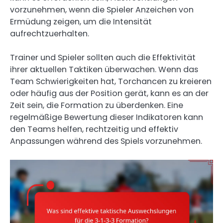
vorzunehmen, wenn die Spieler Anzeichen von
Ermüdung zeigen, um die Intensität
aufrechtzuerhalten.
Trainer und Spieler sollten auch die Effektivität
ihrer aktuellen Taktiken überwachen. Wenn das
Team Schwierigkeiten hat, Torchancen zu kreieren
oder häufig aus der Position gerät, kann es an der
Zeit sein, die Formation zu überdenken. Eine
regelmäßige Bewertung dieser Indikatoren kann
den Teams helfen, rechtzeitig und effektiv
Anpassungen während des Spiels vorzunehmen.