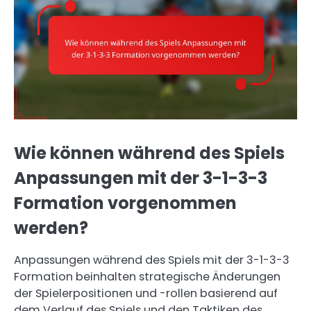
Wie können während des Spiels
Anpassungen mit der 3-1-3-3
Formation vorgenommen
werden?
Anpassungen während des Spiels mit der 3-1-3-3
Formation beinhalten strategische Änderungen
der Spielerpositionen und -rollen basierend auf
dem Verlauf des Spiels und den Taktiken des