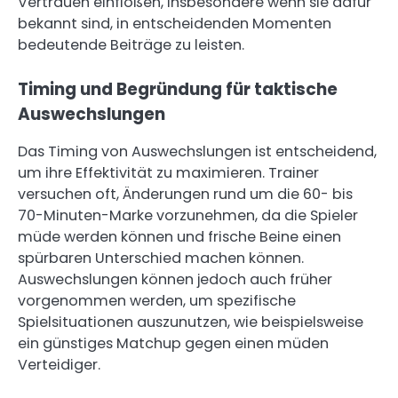
Vertrauen einflößen, insbesondere wenn sie dafür
bekannt sind, in entscheidenden Momenten
bedeutende Beiträge zu leisten.
Timing und Begründung für taktische
Auswechslungen
Das Timing von Auswechslungen ist entscheidend,
um ihre Effektivität zu maximieren. Trainer
versuchen oft, Änderungen rund um die 60- bis
70-Minuten-Marke vorzunehmen, da die Spieler
müde werden können und frische Beine einen
spürbaren Unterschied machen können.
Auswechslungen können jedoch auch früher
vorgenommen werden, um spezifische
Spielsituationen auszunutzen, wie beispielsweise
ein günstiges Matchup gegen einen müden
Verteidiger.