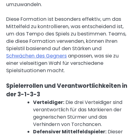
umzuwandeln.
Diese Formation ist besonders effektiv, um das
Mittelfeld zu kontrollieren, was entscheidend ist,
um das Tempo des Spiels zu bestimmen. Teams,
die diese Formation verwenden, können ihren
Spielstil basierend auf den Stärken und
Schwächen des Gegners
anpassen, was sie zu
einer vielseitigen Wahl für verschiedene
Spielsituationen macht.
Spielerrollen und Verantwortlichkeiten in
der 3-1-3-3
Verteidiger:
Die drei Verteidiger sind
verantwortlich für das Markieren der
gegnerischen Stürmer und das
Verhindern von Torchancen.
Defensiver Mittelfeldspieler:
Dieser