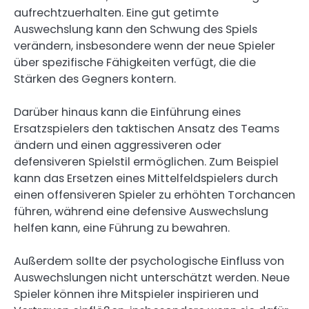
aufrechtzuerhalten. Eine gut getimte
Auswechslung kann den Schwung des Spiels
verändern, insbesondere wenn der neue Spieler
über spezifische Fähigkeiten verfügt, die die
Stärken des Gegners kontern.
Darüber hinaus kann die Einführung eines
Ersatzspielers den taktischen Ansatz des Teams
ändern und einen aggressiveren oder
defensiveren Spielstil ermöglichen. Zum Beispiel
kann das Ersetzen eines Mittelfeldspielers durch
einen offensiveren Spieler zu erhöhten Torchancen
führen, während eine defensive Auswechslung
helfen kann, eine Führung zu bewahren.
Außerdem sollte der psychologische Einfluss von
Auswechslungen nicht unterschätzt werden. Neue
Spieler können ihre Mitspieler inspirieren und