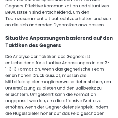
Gegners. Effektive Kommunikation und situatives
Bewusstsein sind entscheidend, um den
Teamzusammenhalt aufrechtzuerhalten und sich
an die sich ändernden Dynamiken anzupassen.
Situative Anpassungen basierend auf den
Taktiken des Gegners
Die Analyse der Taktiken des Gegners ist
entscheidend für situative Anpassungen in der 3-
1-3-3 Formation. Wenn das gegnerische Team
einen hohen Druck ausübt, müssen die
Mittelfeldspieler möglicherweise tiefer stehen, um
Unterstützung zu bieten und den Ballbesitz zu
erleichtern. Umgekehrt kann die Formation
angepasst werden, um die offensive Breite zu
erhöhen, wenn der Gegner defensiv spielt, indem
die Flügelspieler höher auf das Feld geschoben