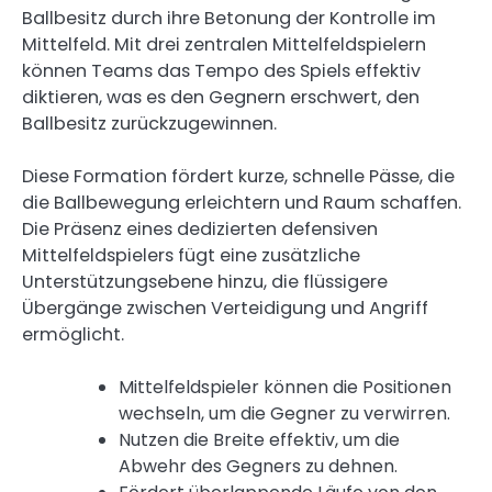
Ballbesitz durch ihre Betonung der Kontrolle im
Mittelfeld. Mit drei zentralen Mittelfeldspielern
können Teams das Tempo des Spiels effektiv
diktieren, was es den Gegnern erschwert, den
Ballbesitz zurückzugewinnen.
Diese Formation fördert kurze, schnelle Pässe, die
die Ballbewegung erleichtern und Raum schaffen.
Die Präsenz eines dedizierten defensiven
Mittelfeldspielers fügt eine zusätzliche
Unterstützungsebene hinzu, die flüssigere
Übergänge zwischen Verteidigung und Angriff
ermöglicht.
Mittelfeldspieler können die Positionen
wechseln, um die Gegner zu verwirren.
Nutzen die Breite effektiv, um die
Abwehr des Gegners zu dehnen.