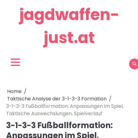
Skip
jagdwaffen-
to
content
just.at
Home
Taktische Analyse der 3-1-3-3 Formation
3-1-3-3 Fußballformation: Anpassungen im Spiel,
Taktische Auswechslungen, Spielverlauf
3-1-3-3 Fußballformation:
Anpassungen im Spiel,