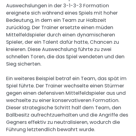
Auswechslungen in der 3-1-3-3 Formation
ereignete sich während eines Spiels mit hoher
Bedeutung, in dem ein Team zur Halbzeit
zurücklag. Der Trainer ersetzte einen müden
Mittelfeldspieler durch einen dynamischeren
Spieler, der ein Talent dafür hatte, Chancen zu
kreieren. Diese Auswechslung führte zu zwei
schnellen Toren, die das Spiel wendeten und den
Sieg sicherten.
Ein weiteres Beispiel betraf ein Team, das spät im
Spiel führte. Der Trainer wechselte einen Stürmer
gegen einen defensiven Mittelfeldspieler aus und
wechselte zu einer konservativeren Formation.
Dieser strategische Schritt half dem Team, den
Ballbesitz aufrechtzuerhalten und die Angriffe des
Gegners effektiv zu neutralisieren, wodurch die
Führung letztendlich bewahrt wurde.